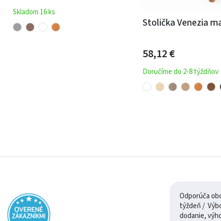
Skladom 16 ks
Stolička Venezia m
58,12
€
Doručíme do 2-8 týždňov
Odporúča obch
týždeň / Výborná komunikácia, rýchle
dodanie, výh