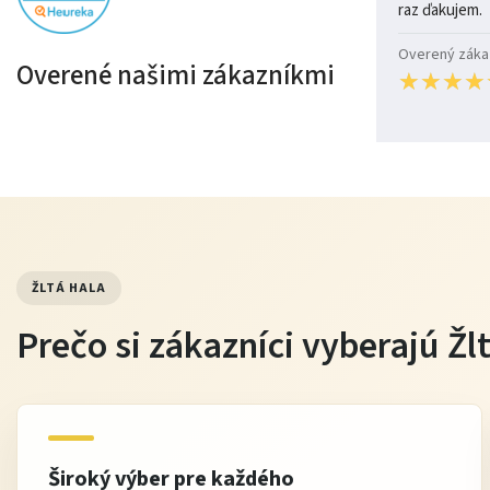
raz ďakujem.
Overený zákazn
Overené našimi zákazníkmi
★
★
★
★
★
★
★
★
ŽLTÁ HALA
Prečo si zákazníci vyberajú Žl
Široký výber pre každého