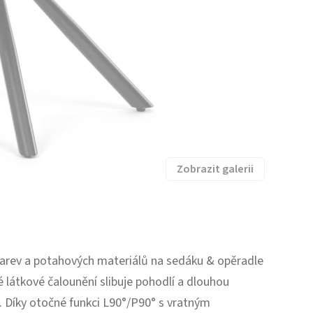
Zobrazit galerii
barev a potahových materiálů na sedáku & opěradle
é látkové čalounění slibuje pohodlí a dlouhou
d. Díky otočné funkci L90°/P90° s vratným