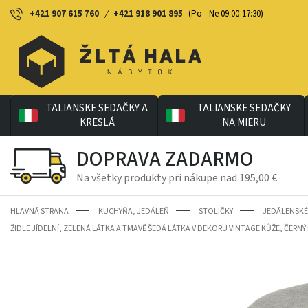
+421 907 615 760
/
+421 918 901 895
(Po - Ne 09:00-17:30)
TALIANSKE SEDAČKY A
TALIANSKE SEDAČKY
KRESLÁ
NA MIERU
DOPRAVA ZADARMO
Na všetky produkty pri nákupe nad 195,00 €
HLAVNÁ STRANA
KUCHYŇA, JEDÁLEŇ
STOLIČKY
JEDÁLENSKÉ
ŽIDLE JÍDELNÍ, ZELENÁ LÁTKA A TMAVĚ ŠEDÁ LÁTKA V DEKORU VINTAGE KŮŽE, ČERN