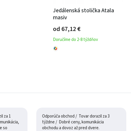
Jedálenská stolička Atala
masiv
od 67,12
€
Doručíme do 2-8 týždňov
l za 1
Odporúča obchod / Tovar dorazil za 3
týždne / Dobré ceny, komunikácia
e so
obchodu a dovoz až pred dvere.