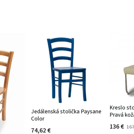
Kreslo st
Jedálenská stolička Paysane
Pravá kož
Color
136
€
16
74,62
€