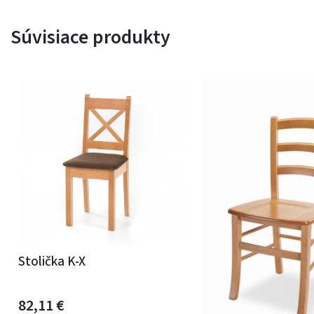
Súvisiace produkty
Stolička K-X
82,11
€