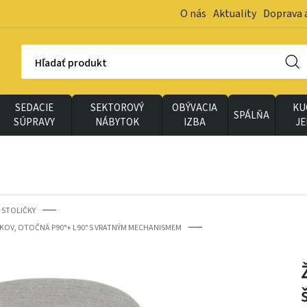
O nás
Aktuality
Doprava 
Hľadať produkt
SEDACIE
SEKTOROVÝ
OBÝVACIA
KU
SPÁLŇA
SÚPRAVY
NÁBYTOK
IZBA
J
 STOLIČKY
Ý KOV, OTOČNÁ P90°+ L90° S VRATNÝM MECHANISMEM