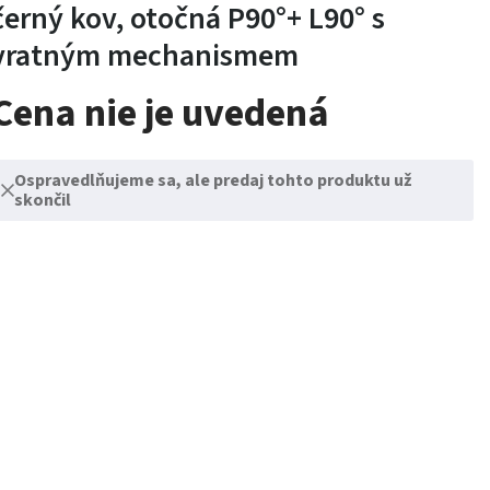
černý kov, otočná P90°+ L90° s
vratným mechanismem
Cena nie je uvedená
Ospravedlňujeme sa, ale predaj tohto produktu už
skončil