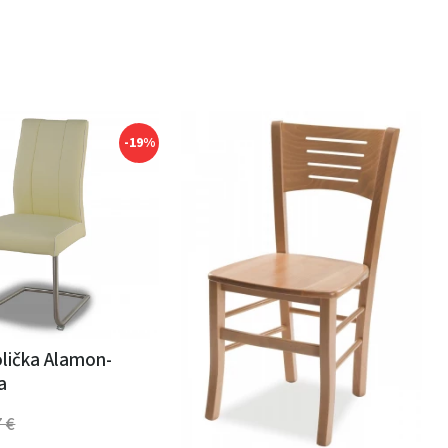
-19%
olička Alamon-
a
7
€