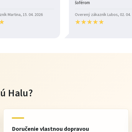
šoférom
ík Martina, 15. 04. 2026
Overený zákazník Lubos, 02. 04.
★
★
★
★
★
★
★
★
★
★
★
★
tú Halu?
Doručenie vlastnou dopravou