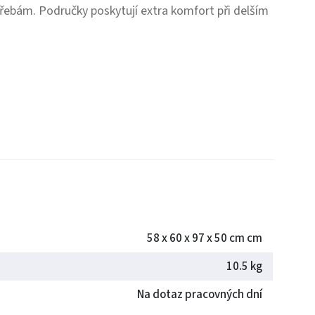
bám. Područky poskytují extra komfort při delším
58 x 60 x 97 x 50 cm cm
10.5 kg
Na dotaz pracovných dní