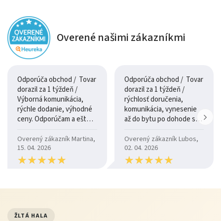
Overené našimi zákazníkmi
Odporúča obchod / Tovar
Odporúča obchod / Tovar
dorazil za 1 týždeň /
dorazil za 1 týždeň /
Výborná komunikácia,
rýchlosť doručenia,
rýchle dodanie, výhodné
komunikácia, vynesenie
ceny. Odporúčam a ešte
až do bytu po dohode so
raz ďakujem.
šoférom
Overený zákazník Martina,
Overený zákazník Lubos,
15. 04. 2026
02. 04. 2026
★
★
★
★
★
★
★
★
★
★
★
★
★
★
★
★
★
★
★
★
ŽLTÁ HALA