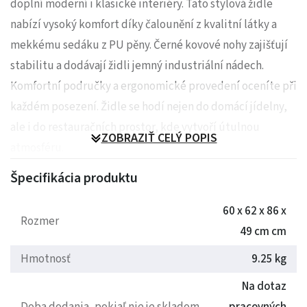
doplní moderní i klasické interiéry. Tato stylová židle
nabízí vysoký komfort díky čalounění z kvalitní látky a
mekkému sedáku z PU pěny. Černé kovové nohy zajišťují
stabilitu a dodávají židli jemný industriální nádech.
Komfortní područky a ergonomické provedení oceníte při
každém posezení. Židle se hodí nejen do domácí jídelny,
ale i do restauračních prostor, kde vytvoří útulnou
ZOBRAZIŤ CELÝ POPIS
atmosféru.
Špecifikácia produktu
Rozměry: 60 x 62 x 86 x 49 cm
60 x 62 x 86 x
Hmotnost: 9.25 kg
Rozmer
49 cm cm
Hmotnosť
9.25 kg
Na dotaz