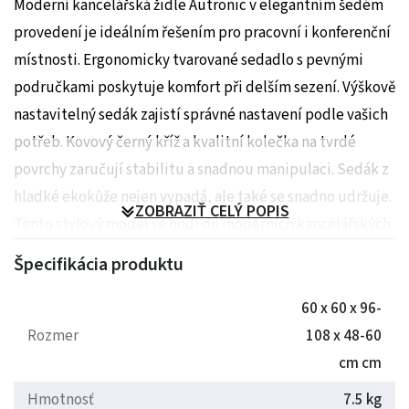
Moderní kancelářská židle Autronic v elegantním šedém
provedení je ideálním řešením pro pracovní i konferenční
místnosti. Ergonomicky tvarované sedadlo s pevnými
područkami poskytuje komfort při delším sezení. Výškově
nastavitelný sedák zajistí správné nastavení podle vašich
potřeb. Kovový černý kříž a kvalitní kolečka na tvrdé
povrchy zaručují stabilitu a snadnou manipulaci. Sedák z
hladké ekokůže nejen vypadá, ale také se snadno udržuje.
ZOBRAZIŤ CELÝ POPIS
Tento stylový model se hodí do moderních kancelářských
prostor a přispěje k pohodlí při práci.
Špecifikácia produktu
Rozměry: 60 x 60 x 96-108 x 48-60 cm
60 x 60 x 96-
Hmotnost: 7.5 kg
Rozmer
108 x 48-60
cm cm
Hmotnosť
7.5 kg