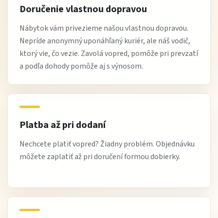
Doručenie vlastnou dopravou
Nábytok vám privezieme našou vlastnou dopravou.
Nepríde anonymný uponáhľaný kuriér, ale náš vodič,
ktorý vie, čo vezie. Zavolá vopred, pomôže pri prevzatí
a podľa dohody pomôže aj s výnosom.
Platba až pri dodaní
Nechcete platiť vopred? Žiadny problém. Objednávku
môžete zaplatiť až pri doručení formou dobierky.