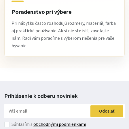
Veľmi pozitívne hodnotia aj jej schopnosť zapadnúť do
rôznych interiérov.
Poradenstvo pri výbere
Stručne:
Pri nábytku často rozhodujú rozmery, materiál, farba
aj praktické používanie. Ak si nie ste istí, zavolajte
Komoda Kora KK1
je
praktická komoda do obývačky a
nám. Radi vám poradíme s výberom riešenia pre vaše
spálne
, ktorá ponúka úložný priestor v elegantnom
bývanie.
klasickom dizajne. Ideálna ako
úložná komoda
,
komoda
do spálne
a
nábytok do domácnosti
.
Objavte komodu Kora KK1 a doprajte svojmu domovu
poriadok aj štýl v jednom.
Prihlásenie k odberu
noviniek
Odoslať
Súhlasím s
obchodnými podmienkami