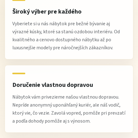
farbách pre útulný a vyvážený priestor.
Široký výber pre každého
Vyberiete si u nás nábytok pre bežné bývanie aj
Výhody nákupu na Žltej Hale
výrazné kúsky, ktoré sa stanú ozdobou interiéru. Od
kvalitného a cenovo dostupného nábytku až po
kvalitný a praktický úložný nábytok
luxusnejšie modely pre náročnejších zákazníkov.
nadčasový klasický dizajn
výborný pomer ceny a využitia
odborné poradenstvo pri výbere
spoľahlivé doručenie
Doručenie vlastnou dopravou
široká ponuka nábytku do domácnosti
Nábytok vám privezieme našou vlastnou dopravou.
Najčastejšie otázky
Nepríde anonymný uponáhľaný kuriér, ale náš vodič,
ktorý vie, čo vezie. Zavolá vopred, pomôže pri prevzatí
Kam sa komoda najviac hodí?
a podľa dohody pomôže aj s výnosom.
Do obývačky, spálne alebo jedálne ako univerzálny úložný
priestor.