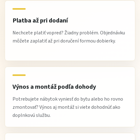
Je vhodná na ťažšie predmety?
Platba až pri dodaní
Áno, vďaka pevnej konštrukcii je vhodná aj na bežné
domáce zaťaženie.
Nechcete platiť vopred? Žiadny problém. Objednávku
môžete zaplatiť až pri doručení formou dobierky.
Je montáž náročná?
Nie, komoda sa dodáva s prehľadným montážnym
návodom.
Je vhodná aj do menších bytov?
Áno, jej rozmerovo kompaktný dizajn je vhodný aj do
Výnos a montáž podľa dohody
menších priestorov.
Potrebujete nábytok vyniesť do bytu alebo ho rovno
zmontovať? Výnos aj montáž si viete dohodnúť ako
Čo si na nej zákazníci najviac obľúbili
doplnkovú službu.
Zákazníci oceňujú najmä
praktické členenie, klasický
elegantný dizajn a univerzálne využitie v domácnosti
.