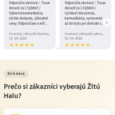
Odporúča obchod / Tovar
Odporúča obchod / Tovar
Klasický dizajn zo série Kora pôsobí elegantne a
dorazil za 1 týždeň /
dorazil za 1 týždeň /
nadčasovo. Komoda sa ľahko kombinuje s ďalším
Výborná komunikácia,
rýchlosť doručenia,
rýchle dodanie, výhodné
komunikácia, vynesenie
nábytkom a vytvára harmonický celok v interiéri.
ceny. Odporúčam a ešte
až do bytu po dohode so
raz ďakujem.
šoférom
Údržba
Overený zákazník Martina,
Overený zákazník Lubos,
15. 04. 2026
02. 04. 2026
pravidelne utierajte prach jemnou handričkou
★
★
★
★
★
★
★
★
★
★
★
★
★
★
★
★
★
★
★
★
čistite mierne navlhčenou handričkou
vyhnite sa agresívnym čistiacim prostriedkom
chráňte pred nadmernou vlhkosťou
ŽLTÁ HALA
Tip od Žltej Haly
Prečo si zákazníci vyberajú Žltú
Komoda Kora KK1 sa výborne hodí do interiérov, kde
Halu?
už máte drevené alebo klasické prvky. Skombinujte
ju s jemným osvetlením a textíliami v neutrálnych