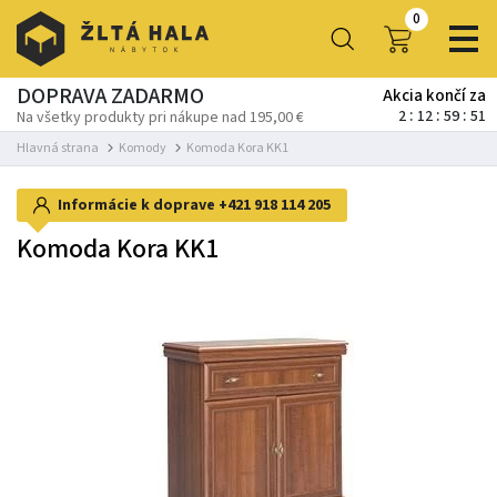
0
DOPRAVA ZADARMO
Akcia končí za
2
12
59
50
Na všetky produkty pri nákupe nad 195,00 €
Hlavná strana
Komody
Komoda Kora KK1
Informácie k doprave
+421 918 114 205
Komoda Kora KK1