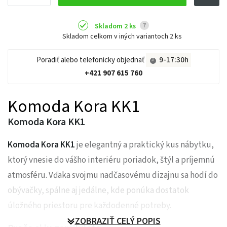
?
Skladom 2 ks
Skladom celkom v iných variantoch
2 ks
Poradiť alebo telefonicky objednať
9-17:30h
+421 907 615 760
Komoda Kora KK1
Komoda Kora KK1
Komoda Kora KK1
je elegantný a praktický kus nábytku,
ktorý vnesie do vášho interiéru poriadok, štýl a príjemnú
atmosféru. Vďaka svojmu nadčasovému dizajnu sa hodí do
obývačky, spálne aj jedálne, kde ponúka dostatok
úložného priestoru pre každodenné potreby.
ZOBRAZIŤ CELÝ POPIS