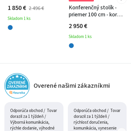
špaltovaného buku a
1 850
€
Konferenčný stolík -
2 496
€
fluorescenčnej
priemer 100 cm - koreň
epoxidovej živice
Skladom 1 ks
agátu / epoxidová
96x59
2 950
€
živica
Skladom 1 ks
Overené našimi zákazníkmi
Odporúča obchod / Tovar
Odporúča obchod / Tovar
dorazil za 1 týždeň /
dorazil za 1 týždeň /
Výborná komunikácia,
rýchlosť doručenia,
rýchle dodanie, výhodné
komunikácia, vynesenie