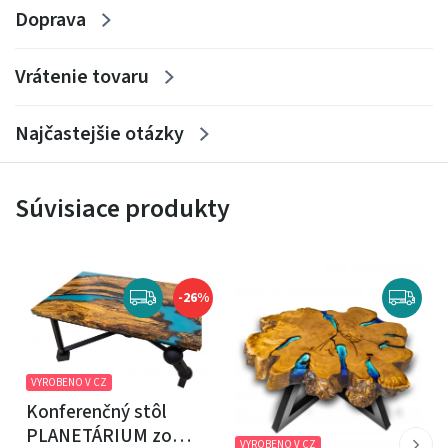
Doprava
Vrátenie tovaru
Najčastejšie otázky
Súvisiace produkty
-26%
VYROBENO V CZ
Konferenčný stôl
PLANETÁRIUM zo
VYROBENO V CZ