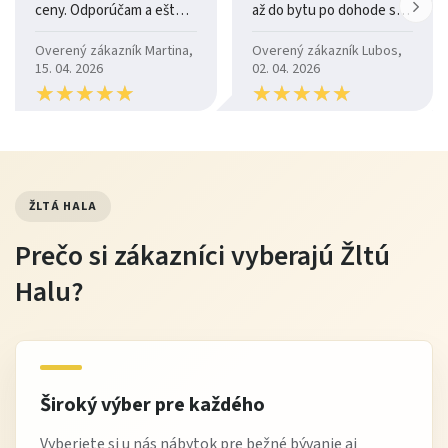
ceny. Odporúčam a ešte
až do bytu po dohode so
raz ďakujem.
šoférom
Overený zákazník Martina,
Overený zákazník Lubos,
15. 04. 2026
02. 04. 2026
★
★
★
★
★
★
★
★
★
★
★
★
★
★
★
★
★
★
★
★
ŽLTÁ HALA
Prečo si zákazníci vyberajú Žltú
Halu?
Široký výber pre každého
Vyberiete si u nás nábytok pre bežné bývanie aj