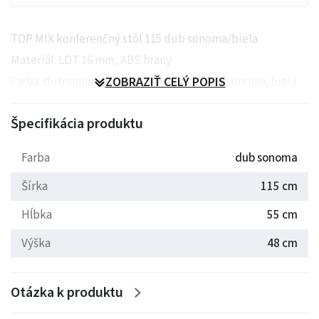
TOP MIX konferenčný stôl 115 dub sonoma/biela
Materiál: LDT 16 mm, ABS hrany
Farba: dub sonoma alebo kombinácia dub sonoma/biela
ZOBRAZIŤ CELÝ POPIS
Špecifikácia produktu
Farba
dub sonoma
Šírka
115 cm
Hĺbka
55 cm
Výška
48 cm
Otázka k produktu