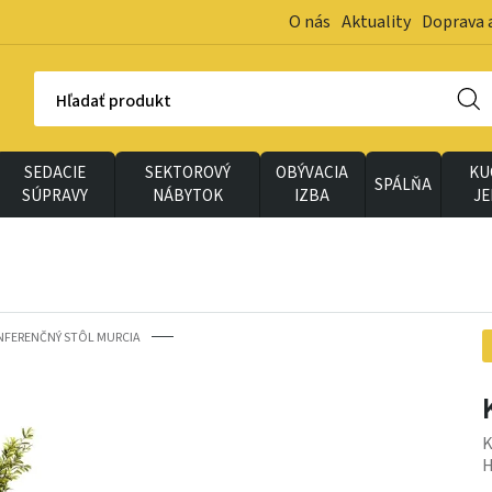
O nás
Aktuality
Doprava 
Hľadať produkt
SEDACIE
SEKTOROVÝ
OBÝVACIA
KU
SPÁLŇA
SÚPRAVY
NÁBYTOK
IZBA
J
FERENČNÝ STÔL MURCIA
K
H