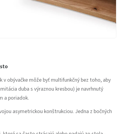
esto
k v obývačke môže byť multifunkčný bez toho, aby
imitácia duba s výraznou kresbou) je navrhnutý
ém a poriadok.
vojou asymetrickou konštrukciou. Jedna z bočných
, ktoré sa často strácajú alebo padajú zo stola –