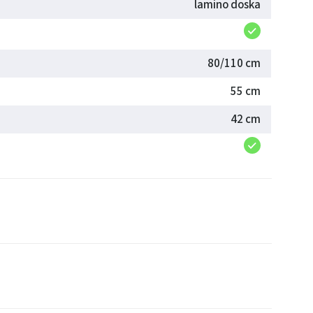
lamino doska
80/110 cm
55 cm
42 cm