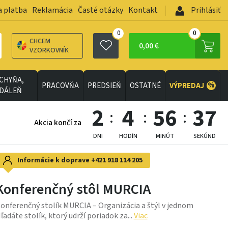
a platba
Reklamácia
Časté otázky
Kontakt
Prihlásiť
0
0
CHCEM
0,00 €
VZORKOVNÍK
CHYŇA,
%
PRACOVŇA
PREDSIEŇ
OSTATNÉ
VÝPREDAJ
EDÁLEŇ
2
4
56
35
Akcia končí za
DNI
HODÍN
MINÚT
SEKÚND
Informácie k doprave
+421 918 114 205
Konferenčný stôl MURCIA
onferenčný stolík MURCIA – Organizácia a štýl v jednom
ľadáte stolík, ktorý udrží poriadok za...
Viac