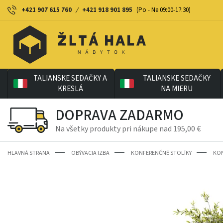
+421 907 615 760
/
+421 918 901 895
(Po - Ne 09:00-17:30)
TALIANSKE SEDAČKY A
TALIANSKE SEDAČKY
KRESLÁ
NA MIERU
DOPRAVA ZADARMO
Na všetky produkty pri nákupe nad 195,00 €
HLAVNÁ STRANA
OBÝVACIA IZBA
KONFERENČNÉ STOLÍKY
KON