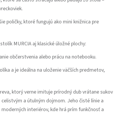
vreckoviek.
e poličky, ktoré fungujú ako mini knižnica pre
tolík MURCIA aj klasické úložné plochy:
anie občerstvenia alebo prácu na notebooku.
íka a je ideálna na uloženie väčších predmetov,
reva, ktorý verne imituje prírodný dub vrátane sukov
 celistvým a útulným dojmom. Jeho čisté línie a
 moderných interiérov, kde hrá prím funkčnosť a