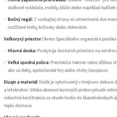
diaľkové ovládače, mobily, kľúče alebo napríklad balíček 
Bočný regál:
Z vonkajšej strany sú umiestnené dve menši
rozčítané knihy, krížovky alebo dekorácie.
Veľkorysý priestor
Okrem špeciálneho organizéra ponúka s
Hlavná doska:
Poskytuje dostatok priestoru na servírov
Veľká spodná polica:
Prechádza takmer celou dĺžkou stol
ako sú deky, spoločenské hry alebo stohy časopisov.
Dizajn a materiál
Stolík je vyhotovený v hrejivom dekore d
a letokruhov. Vďaka absencii kovových prvkov pôsobí veľmi
robustná konštrukcia sa skvele hodia do škandinávskych aj
teplo domova.