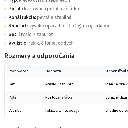
Typ:
kreslo ušiak s taburetom
Poťah:
kvetovaná poťahová látka
Konštrukcia:
pevná a stabilná
Komfort:
vysoké operadlo s bočnými opierkami
Set:
kreslo + taburet
Využitie:
relax, čítanie, oddych
Rozmery a odporúčania
Parameter
Hodnota
Odporúčani
Set
kreslo + taburet
ideálne pre 
Poťah
kvetovaná látka
výrazný dizaj
Využitie
relax, čítanie, oddych
vhodné do ob