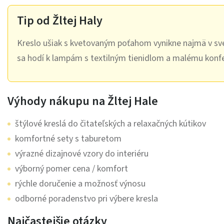
Tip od Žltej Haly
Kreslo ušiak s kvetovaným poťahom vynikne najmä v sve
sa hodí k lampám s textilným tienidlom a malému konf
Výhody nákupu na Žltej Hale
štýlové kreslá do čitateľských a relaxačných kútikov
komfortné sety s taburetom
výrazné dizajnové vzory do interiéru
výborný pomer cena / komfort
rýchle doručenie a možnosť výnosu
odborné poradenstvo pri výbere kresla
Najčastejšie otázky