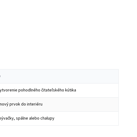
e
vytvorenie pohodlného čitateľského kútika
nový prvok do interiéru
ývačky, spálne alebo chalupy