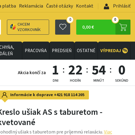
a platba
Reklamácia
Časté otázky
Kontakt
Prihlásiť
0
0
CHCEM
0,00 €
VZORKOVNÍK
CHYŇA,
%
PRACOVŇA
PREDSIEŇ
OSTATNÉ
VÝPREDAJ
EDÁLEŇ
1
22
53
58
Akcia končí za
DNI
HODÍN
MINÚT
SEKÚND
Informácie k doprave
+421 918 114 205
Kreslo ušiak AS s taburetom -
kvetované
ohodlný ušiak s taburetom pre príjemnú relaxáciu.
Viac