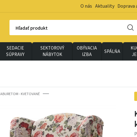
O nás
Aktuality
Doprava 
Hľadať produkt
SEDACIE
SEKTOROVÝ
OBÝVACIA
KU
SPÁLŇA
SÚPRAVY
NÁBYTOK
IZBA
J
 TABURETOM - KVETOVANÉ
P