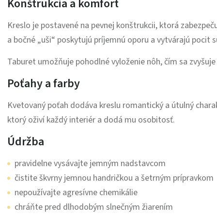
Konštrukcia a komfort
Kreslo je postavené na pevnej konštrukcii, ktorá zabezpeč
a bočné „uši“ poskytujú príjemnú oporu a vytvárajú pocit s
Taburet umožňuje pohodlné vyloženie nôh, čím sa zvyšuje 
Poťahy a farby
Kvetovaný poťah dodáva kreslu romantický a útulný charak
ktorý oživí každý interiér a dodá mu osobitosť.
Údržba
pravidelne vysávajte jemným nadstavcom
čistite škvrny jemnou handričkou a šetrným prípravkom
nepoužívajte agresívne chemikálie
chráňte pred dlhodobým slnečným žiarením