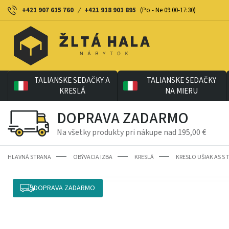
+421 907 615 760
/
+421 918 901 895
(Po - Ne 09:00-17:30)
TALIANSKE SEDAČKY A
TALIANSKE SEDAČKY
KRESLÁ
NA MIERU
DOPRAVA ZADARMO
Na všetky produkty pri nákupe nad 195,00 €
HLAVNÁ STRANA
OBÝVACIA IZBA
KRESLÁ
KRESLO UŠIAK AS S
DOPRAVA ZADARMO
-5%