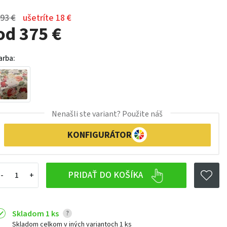
93 €
ušetríte 18 €
od 375 €
arba:
Nenašli ste variant? Použite náš
KONFIGURÁTOR
PRIDAŤ DO KOŠÍKA
Skladom 1 ks
?
Skladom celkom v iných variantoch
1 ks