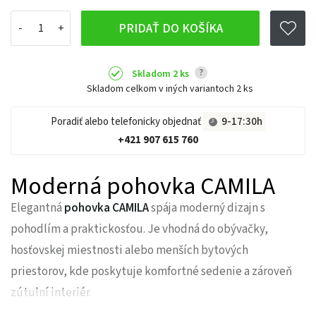
PRIDAŤ DO KOŠÍKA
?
Skladom 2 ks
Skladom celkom v iných variantoch
2 ks
Poradiť alebo telefonicky objednať
9-17:30h
+421 907 615 760
Moderná pohovka CAMILA
Elegantná
pohovka CAMILA
spája moderný dizajn s
pohodlím a praktickosťou. Je vhodná do obývačky,
hosťovskej miestnosti alebo menších bytových
priestorov, kde poskytuje komfortné sedenie a zároveň
zútulní interiér.