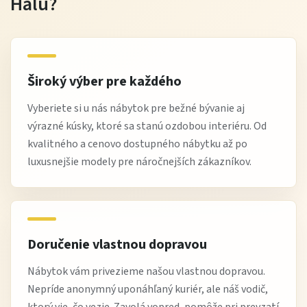
Halu?
Najčastejšie otázky
Je pohovka vhodná na každodenné používanie?
Áno, stabilná konštrukcia a kvalitný materiál sú vhodné
Široký výber pre každého
na bežné denné používanie.
Vyberiete si u nás nábytok pre bežné bývanie aj
Môžem vybrať iný odtieň poťahu?
výrazné kúsky, ktoré sa stanú ozdobou interiéru. Od
Dostupné farebné varianty závisia od aktuálnej ponuky.
kvalitného a cenovo dostupného nábytku až po
luxusnejšie modely pre náročnejších zákazníkov.
Je pohovka dodávaná v demonte?
Áno, súčasťou je montážny návod a komponenty pre
jednoduché zloženie.
Čo si zákazníci na tejto pohovke najviac obľúbili
Doručenie vlastnou dopravou
Nábytok vám privezieme našou vlastnou dopravou.
Zákazníci oceňujú
pohodlné sedenie, moderný dizajn
a
Nepríde anonymný uponáhľaný kuriér, ale náš vodič,
praktickosť, ktorá umožňuje jednoduché začlenenie
ktorý vie, čo vezie. Zavolá vopred, pomôže pri prevzatí