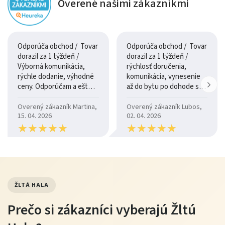
Overené našimi zákazníkmi
Tip od Žltej Haly
Pohovku odporúčame doplniť jednoduchým
konferenčným stolíkom a svetlým kobercom, aby
Odporúča obchod / Tovar
Odporúča obchod / Tovar
dorazil za 1 týždeň /
dorazil za 1 týždeň /
ste vytvorili modernú a pohodlnú obývaciu zónu
Výborná komunikácia,
rýchlosť doručenia,
vhodnú pre relax aj posedenie s rodinou a priateľmi.
rýchle dodanie, výhodné
komunikácia, vynesenie
ceny. Odporúčam a ešte
až do bytu po dohode so
raz ďakujem.
šoférom
Overený zákazník Martina,
Overený zákazník Lubos,
Výhody nákupu na Žltej Hale
15. 04. 2026
02. 04. 2026
★
★
★
★
★
★
★
★
★
★
★
★
★
★
★
★
★
★
★
★
Overená kvalita nábytku od spoľahlivých výrobcov.
Výborný pomer cena / výkon.
Možnosť platby až po dodaní.
Doprava priamo k vám domov, často zadarmo nad
ŽLTÁ HALA
určitú sumu.
Prečo si zákazníci vyberajú Žltú
Odborné poradenstvo pri výbere pohovky.