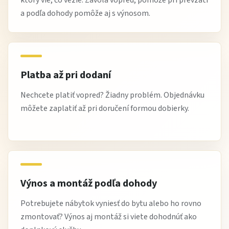
pohovky do rôznych interiérov.
a podľa dohody pomôže aj s výnosom.
Stručne:
Pohovka CAMILA
ponúka pohodlné sedenie, kvalitný
materiál a moderný dizajn. Ideálna ako
pohovka do
Platba až pri dodaní
obývačky
pre relax a štýlový vzhľad.
Nechcete platiť vopred? Žiadny problém. Objednávku
Doprajte si pohodlie a štýl - objednajte si pohovku CAMILA
môžete zaplatiť až pri doručení formou dobierky.
ešte dnes.
Výnos a montáž podľa dohody
Potrebujete nábytok vyniesť do bytu alebo ho rovno
zmontovať? Výnos aj montáž si viete dohodnúť ako