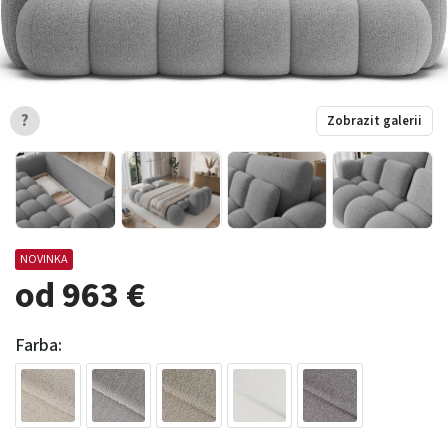
?
Zobrazit galerii
NOVINKA
od 963 €
Farba: