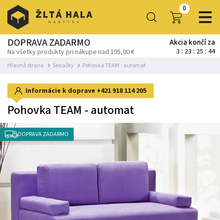
0
DOPRAVA ZADARMO
Akcia končí za
3
23
25
43
Na všetky produkty pri nákupe nad 195,00 €
Hlavná strana
Sedačky
Pohovka TEAM - automat
Informácie k doprave
+421 918 114 205
Pohovka TEAM - automat
DOPRAVA ZADARMO