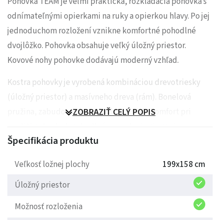
Pohovka TEAM je veľmi praktická, rozkladacia pohovka s
odnímateľnými opierkami na ruky a opierkou hlavy. Po jej
jednoduchom rozložení vznikne komfortné pohodlné
dvojlôžko. Pohovka obsahuje veľký úložný priestor.
Kovové nohy pohovke dodávajú moderný vzhľad.
Kostra pohovky je vyrobená kombináciou drevotriesky
(úložný priestor) a masívneho dreva (rám). Bonelová
pružina, zabudovaná v sedadle, zaisťuje komfort pri
ZOBRAZIŤ CELÝ POPIS
využití pohovky k pohodlnému sedeniu aj spaniu.
Špecifikácia produktu
Rozkladanie pohovky je riešené sklápacím systémom, po
ktorého rozložení vznikne celistvá plocha . Táto pohovka
Veľkosť ložnej plochy
199x158 cm
sa dá vyrobiť v rôznych látkach podľa príslušných vzoriek.
Úložný priestor
Zadná časť pohovky je čalúnená vo farbe poťahovanej
látky, oporné vankúše a podpierky na ruky sú
Možnosť rozloženia
odnímateľné.