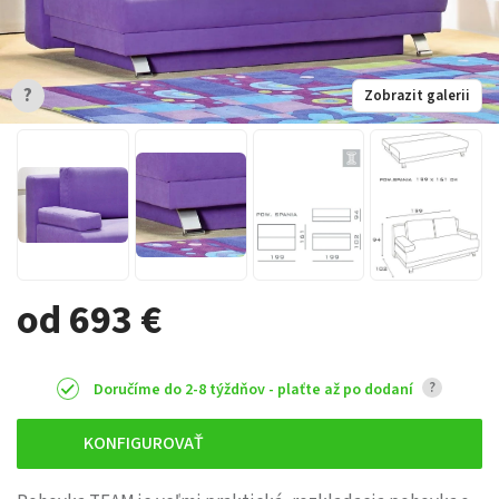
?
Zobrazit galerii
od 693 €
?
Doručíme do 2-8 týždňov - plaťte až po dodaní
KONFIGUROVAŤ