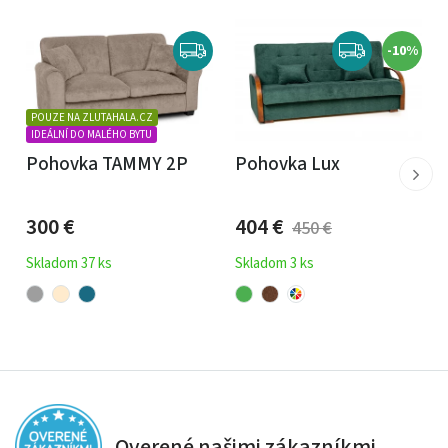
-10%
POUZE NA ZLUTAHALA.CZ
IDEÁLNÍ DO MALÉHO BYTU
Pohovka TAMMY 2P
Pohovka Lux
300
€
404
€
450
€
Skladom 37 ks
Skladom 3 ks
Overené našimi zákazníkmi