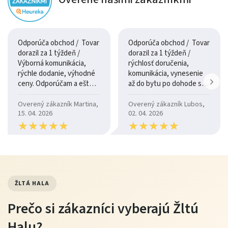
Odporúča obchod / Tovar
Odporúča obchod / Tovar
dorazil za 1 týždeň /
dorazil za 1 týždeň /
Výborná komunikácia,
rýchlosť doručenia,
rýchle dodanie, výhodné
komunikácia, vynesenie
ceny. Odporúčam a ešte
až do bytu po dohode so
raz ďakujem.
šoférom
Overený zákazník Martina,
Overený zákazník Lubos,
15. 04. 2026
02. 04. 2026
★
★
★
★
★
★
★
★
★
★
★
★
★
★
★
★
★
★
★
★
ŽLTÁ HALA
Prečo si zákazníci vyberajú Žltú
Halu?