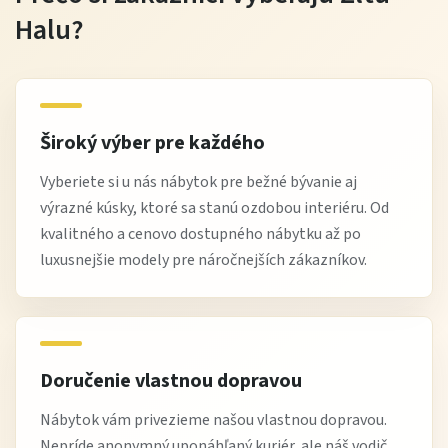
Halu?
Funkcia
Komfortné
Taburety umožňujú
sedenie a
podloženie nôh alebo
relax
rozšírenie priestoru na
sedenie
Široký výber pre každého
Konštrukcia a komfort
Vyberiete si u nás nábytok pre bežné bývanie aj
výrazné kúsky, ktoré sa stanú ozdobou interiéru. Od
Sedacia súprava ROYAL má
pevný rám a kvalitné
kvalitného a cenovo dostupného nábytku až po
čalúnenie
, ktoré zabezpečujú stabilitu a pohodlie pri
luxusnejšie modely pre náročnejších zákazníkov.
každodennom používaní. Sedáky a operadlá poskytujú
optimálnu oporu chrbta a príjemný relaxačný komfort.
Taburety dopĺňajú flexibilitu sedenia, umožňujú
Doručenie vlastnou dopravou
pohodlne podložiť nohy alebo ich využiť ako doplnkové
miesto na sedenie pre hostí.
Nábytok vám privezieme našou vlastnou dopravou.
Nepríde anonymný uponáhľaný kuriér, ale náš vodič,