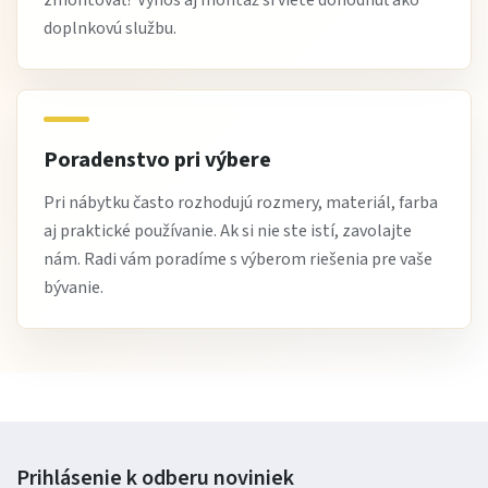
zmontovať? Výnos aj montáž si viete dohodnúť ako
zachovala farba a kvalita poťahu.
doplnkovú službu.
Tip od Žltej Haly
Umiestnite sedaciu súpravu ROYAL do centrálnej
časti obývačky a doplňte ju konferenčným stolíkom.
Poradenstvo pri výbere
Taburety využite podľa potreby – ako podnožku,
Pri nábytku často rozhodujú rozmery, materiál, farba
doplnkové sedenie alebo dekoratívny prvok.
aj praktické používanie. Ak si nie ste istí, zavolajte
nám. Radi vám poradíme s výberom riešenia pre vaše
bývanie.
Výhody nákupu na Žltej Hale
Overená kvalita nábytku od spoľahlivých výrobcov.
Výborný pomer cena / výkon.
Možnosť platby až po dodaní, ak to výrobca umožňuje.
Doprava priamo k vám domov, často zadarmo nad
Prihlásenie k odberu
noviniek