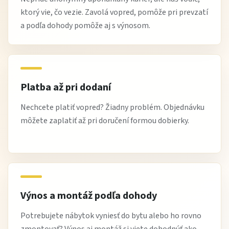
Poťahy a farby
ktorý vie, čo vezie. Zavolá vopred, pomôže pri prevzatí
a podľa dohody pomôže aj s výnosom.
Čalúnenie je odolné a príjemné na dotyk, dostupné v
rôznych farebných prevedeniach, ktoré sa ľahko
kombinujú s ostatným nábytkom a dekoráciami v
obývačke.
Platba až pri dodaní
Údržba
Nechcete platiť vopred? Žiadny problém. Objednávku
môžete zaplatiť až pri doručení formou dobierky.
Pravidelne vysávajte alebo utierajte prach mäkkou
handričkou.
Používajte jemné čistiace prostriedky vhodné pre typ
poťahu.
Vyhnite sa agresívnym chemikáliám a nadmernej
Výnos a montáž podľa dohody
vlhkosti.
Chráňte pred priamym slnečným žiarením, aby sa
Potrebujete nábytok vyniesť do bytu alebo ho rovno