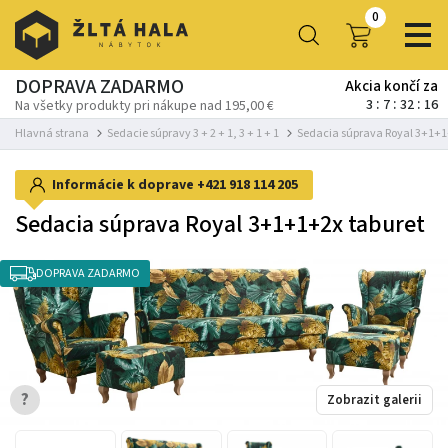
0
DOPRAVA ZADARMO
Akcia končí za
3
7
32
14
Na všetky produkty pri nákupe nad 195,00 €
Hlavná strana
Sedacie súpravy 3 + 2 + 1, 3 + 1 + 1
Sedacia súprava Royal 3+1+1
Informácie k doprave
+421 918 114 205
Sedacia súprava Royal 3+1+1+2x taburet
DOPRAVA ZADARMO
?
Zobrazit galerii