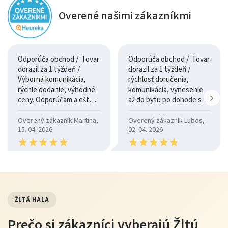
do rôznych štýlov interiéru.
Overené našimi zákazníkmi
Flexibilita
: taburety a modulová skladba umožňujú
variabilné využitie priestoru.
Rozmery a odporúčania
Odporúča obchod / Tovar
Odporúča obchod / Tovar
dorazil za 1 týždeň /
dorazil za 1 týždeň /
Výborná komunikácia,
rýchlosť doručenia,
Parameter
Hodnota
Odporúčanie
rýchle dodanie, výhodné
komunikácia, vynesenie
ceny. Odporúčam a ešte
až do bytu po dohode so
Typ
3+1+1 + 2
Vhodné pre väčšie obývacie
raz ďakujem.
šoférom
sedacej
taburety
priestory a rodiny
Overený zákazník Martina,
Overený zákazník Lubos,
súpravy
15. 04. 2026
02. 04. 2026
★
★
★
★
★
★
★
★
★
★
★
★
★
★
★
★
★
★
★
★
Materiál
Kvalitné
Dlhá životnosť a stabilita
čalúnenie,
pevná
konštrukcia
ŽLTÁ HALA
Kapacita
5–6 osôb
Ideálne pre rodiny alebo
(vrátane
spoločenské sedenie
Prečo si zákazníci vyberajú Žltú
taburetov)