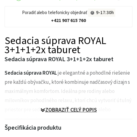
Poradiť alebo telefonicky objednať
9-17:30h
+421 907 615 760
Sedacia súprava ROYAL
3+1+1+2x taburet
Sedacia súprava ROYAL 3+1+1+2x taburet
Sedacia súprava ROYAL
je elegantné a pohodlné riešenie
pre každú obývačku, ktoré kombinuje nadčasový dizajn s
maximálnym komfortom. Ideálna pre rodiny alebo
milovníkov pohodlného relaxu, ktorí chcú vytvoriť útulný
priestor pre sedenie, sledovanie televízie alebo
ZOBRAZIŤ CELÝ POPIS
spoločenské chvíle s priateľmi.
Špecifikácia produktu
Vďaka harmonickému dizajnu a praktickým doplnkom,