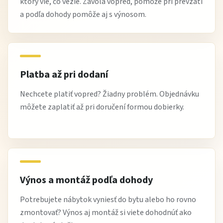
ktorý vie, čo vezie. Zavolá vopred, pomôže pri prevzatí
a podľa dohody pomôže aj s výnosom.
Platba až pri dodaní
Nechcete platiť vopred? Žiadny problém. Objednávku
môžete zaplatiť až pri doručení formou dobierky.
Výnos a montáž podľa dohody
Potrebujete nábytok vyniesť do bytu alebo ho rovno
zmontovať? Výnos aj montáž si viete dohodnúť ako