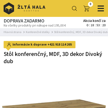
0
DOPRAVA ZADARMO
Akcia končí za
0
18
53
19
Na všetky produkty pri nákupe nad 195,00 €
Hlavná strana
Konferenčné stolíky
Stôl konferenčný, MDF, 3D dekor Divoký dub
Informácie k doprave
+421 918 114 205
Stôl konferenčný, MDF, 3D dekor Divoký
dub