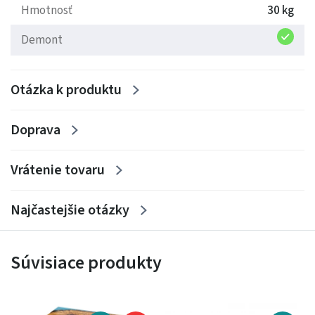
Hmotnosť
30 kg
prostredí, alebo útulnom rodinnom dome, vždy vyniká
ako štýlová a zároveň praktická voľba.
Demont
Otázka k produktu
Doprava
Vrátenie tovaru
Najčastejšie otázky
Súvisiace produkty