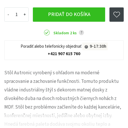
PRIDAŤ DO KOŠÍKA
?
Skladom 2 ks
Poradiť alebo telefonicky objednať
9-17:30h
+421 907 615 760
Stôl Autronic vyrobený s ohľadom na moderné
spracovanie a zachovanie funkčnosti. Tomuto produktu
vládne industriálny štýl s dekorom matnej dosky z
divokého duba na dvoch robustných čiernych nohách z
MDF. Stôl bez problémov začleníte do každej kancelárie,
konferenčnej miestnosti, jedálne alebo obytnej izby.
Hnedá farebná paleta dodáva svojmu okoliu teplo a