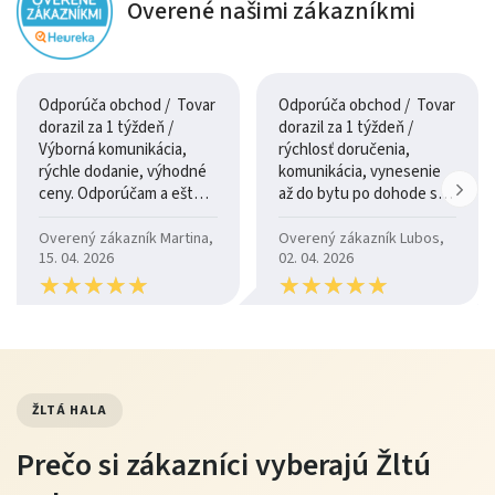
Overené našimi zákazníkmi
Odporúča obchod / Tovar
Odporúča obchod / Tovar
dorazil za 1 týždeň /
dorazil za 1 týždeň /
Výborná komunikácia,
rýchlosť doručenia,
rýchle dodanie, výhodné
komunikácia, vynesenie
ceny. Odporúčam a ešte
až do bytu po dohode so
raz ďakujem.
šoférom
Overený zákazník Martina,
Overený zákazník Lubos,
15. 04. 2026
02. 04. 2026
★
★
★
★
★
★
★
★
★
★
★
★
★
★
★
★
★
★
★
★
ŽLTÁ HALA
Prečo si zákazníci vyberajú Žltú