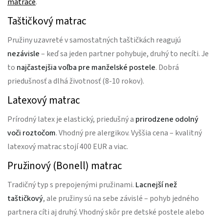
matrace
.
Taštičkový matrac
Pružiny uzavreté v samostatných taštičkách reagujú
nezávisle
– keď sa jeden partner pohybuje, druhý to necíti. Je
to
najčastejšia voľba pre manželské postele
. Dobrá
priedušnosť a dlhá životnosť (8-10 rokov).
Latexový matrac
Prírodný latex je elastický, priedušný a
prirodzene odolný
voči roztočom
. Vhodný pre alergikov. Vyššia cena – kvalitný
latexový matrac stojí 400 EUR a viac.
Pružinový (Bonell) matrac
Tradičný typ s prepojenými pružinami.
Lacnejší než
taštičkový
, ale pružiny sú na sebe závislé – pohyb jedného
partnera cíti aj druhý. Vhodný skôr pre detské postele alebo