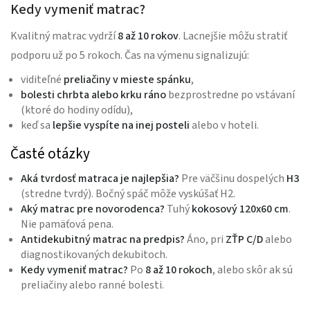
Kedy vymeniť matrac?
Kvalitný matrac vydrží
8 až 10 rokov
. Lacnejšie môžu stratiť
podporu už po 5 rokoch. Čas na výmenu signalizujú:
viditeľné
preliačiny v mieste spánku
,
bolesti chrbta alebo krku ráno
bezprostredne po vstávaní
(ktoré do hodiny odídu),
keď sa
lepšie vyspíte na inej posteli
alebo v hoteli.
Časté otázky
Aká tvrdosť matraca je najlepšia?
Pre väčšinu dospelých
H3
(stredne tvrdý). Bočný spáč môže vyskúšať H2.
Aký matrac pre novorodenca?
Tuhý
kokosový 120x60 cm
.
Nie pamäťová pena.
Antidekubitný matrac na predpis?
Áno, pri
ZŤP C/D
alebo
diagnostikovaných dekubitoch.
Kedy vymeniť matrac?
Po
8 až 10 rokoch
, alebo skôr ak sú
preliačiny alebo ranné bolesti.