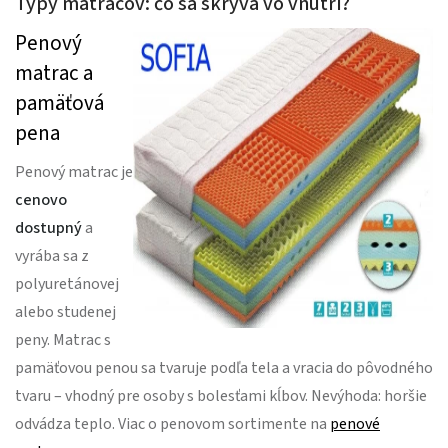
Typy matracov: čo sa skrýva vo vnútri?
Penový
matrac a
pamäťová
pena
Penový matrac je
cenovo
dostupný
a
vyrába sa z
polyuretánovej
alebo studenej
peny. Matrac s
pamäťovou penou sa tvaruje podľa tela a vracia do pôvodného
tvaru – vhodný pre osoby s bolesťami kĺbov. Nevýhoda: horšie
odvádza teplo. Viac o penovom sortimente na
penové