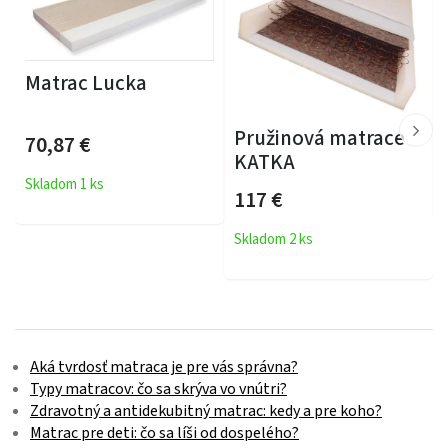
Matrac Lucka
Pružinová matrace
70,87
€
KATKA
Skladom 1 ks
117
€
Skladom 2 ks
Aká tvrdosť matraca je pre vás správna?
Typy matracov: čo sa skrýva vo vnútri?
Zdravotný a antidekubitný matrac: kedy a pre koho?
Matrac pre deti: čo sa líši od dospelého?