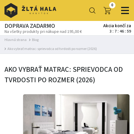
0
DOPRAVA ZADARMO
Akcia končí za
3
7
46
59
Na všetky produkty pri nákupe nad 195,00 €
Hlavná strana
Blog
Ako vybrať matrac: sprievodca od tvrdosti po rozmer (2026)
AKO VYBRAŤ MATRAC: SPRIEVODCA OD
TVRDOSTI PO ROZMER (2026)