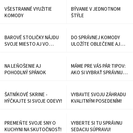
VŠESTRANNÉ VYUŽITIE
BÝVANIE V JEDNOTNOM
KOMODY
ŠTÝLE
BAROVÉ STOLIČKY NÁJDU
DO SPRÁVNEJ KOMODY
SVOJE MIESTO AJ VO
ULOŽÍTE OBLEČENIE AJ
VAŠEJ DOMÁCNOSTI
DROBNÉ POKLADY
NA LEŇOŠENIE AJ
MÁME PRE VÁS PÁR TIPOV:
POHODLNÝ SPÁNOK
AKO SI VYBRAŤ SPRÁVNU
SEDACIU SÚPRAVU
ŠATNÍKOVÉ SKRINE -
VYBAVTE SVOJU ZÁHRADU
HÝČKAJTE SI SVOJE ODEVY!
KVALITNÝM POSEDENÍM!
PREMEŇTE SVOJE SNY O
VYBERTE SI TU SPRÁVNU
KUCHYNI NA SKUTOČNOSŤ!
SEDACIU SÚPRAVU!