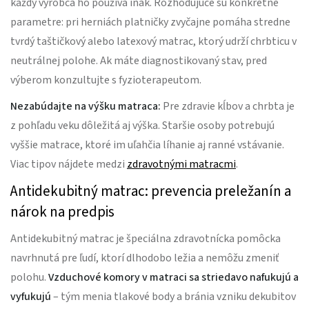
každý výrobca ho používa inak. Rozhodujúce sú konkrétne
parametre: pri herniách platničky zvyčajne pomáha stredne
tvrdý taštičkový alebo latexový matrac, ktorý udrží chrbticu v
neutrálnej polohe. Ak máte diagnostikovaný stav, pred
výberom konzultujte s fyzioterapeutom.
Nezabúdajte na výšku matraca:
Pre zdravie kĺbov a chrbta je
z pohľadu veku dôležitá aj výška. Staršie osoby potrebujú
vyššie matrace, ktoré im uľahčia líhanie aj ranné vstávanie.
Viac tipov nájdete medzi
zdravotnými matracmi
.
Antidekubitný matrac: prevencia preležanín a
nárok na predpis
Antidekubitný matrac je špeciálna zdravotnícka pomôcka
navrhnutá pre ľudí, ktorí dlhodobo ležia a nemôžu zmeniť
polohu.
Vzduchové komory v matraci sa striedavo nafukujú a
vyfukujú
– tým menia tlakové body a bránia vzniku dekubitov