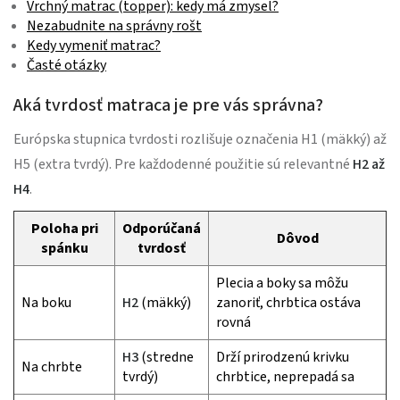
Vrchný matrac (topper): kedy má zmysel?
Nezabudnite na správny rošt
Kedy vymeniť matrac?
Časté otázky
Aká tvrdosť matraca je pre vás správna?
Európska stupnica tvrdosti rozlišuje označenia H1 (mäkký) až
H5 (extra tvrdý). Pre každodenné použitie sú relevantné
H2 až
H4
.
Poloha pri
Odporúčaná
Dôvod
spánku
tvrdosť
Plecia a boky sa môžu
Na boku
H2
(mäkký)
zanoriť, chrbtica ostáva
rovná
H3
(stredne
Drží prirodzenú krivku
Na chrbte
tvrdý)
chrbtice, neprepadá sa