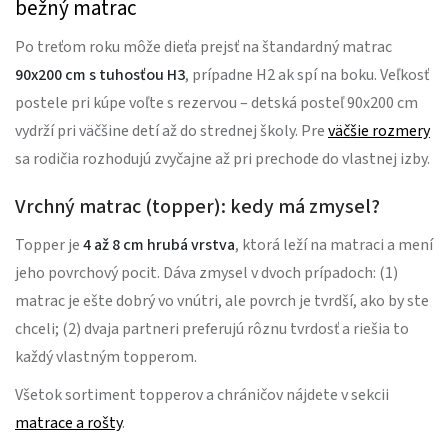
bežný matrac
Po treťom roku môže dieťa prejsť na štandardný matrac
90x200 cm s tuhosťou H3
, prípadne H2 ak spí na boku. Veľkosť
postele pri kúpe voľte s rezervou – detská posteľ 90x200 cm
vydrží pri väčšine detí až do strednej školy. Pre
väčšie rozmery
sa rodičia rozhodujú zvyčajne až pri prechode do vlastnej izby.
Vrchný matrac (topper): kedy má zmysel?
Topper je
4 až 8 cm hrubá vrstva
, ktorá leží na matraci a mení
jeho povrchový pocit. Dáva zmysel v dvoch prípadoch: (1)
matrac je ešte dobrý vo vnútri, ale povrch je tvrdší, ako by ste
chceli; (2) dvaja partneri preferujú rôznu tvrdosť a riešia to
každý vlastným topperom.
Všetok sortiment topperov a chráničov nájdete v sekcii
matrace a rošty
.