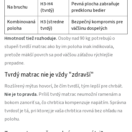
H3-H4
Pevná plocha zabraňuje
Na bruchu
(tvrdý)
predklonu bedier
Kombinovaná
H3
(stredne
Bezpečný kompromis pre
poloha
tvrdý)
väčšinu dospelých
Hmotnosť tiež rozhoduje.
Osoby nad 90 kg potrebujú o
stupeň tvrdší matrac ako by im poloha inak indikovala,
pretože mäkší povrch sa pod väčšou záťažou rýchlejšie
prepadne.
Tvrdý matrac nie je vždy "zdravší"
Rozšírený mýtus hovorí, že čím tvrdší, tým lepší pre chrbát.
Nie je to pravda.
Príliš tvrdý matrac neumožní ramenám a
bokom zanoriť sa, čo chrbtica kompenzuje napätím. Správna
tvrdosť je tá, pri ktorej je vaša chrbtica rovná bez ohľadu na
polohu.