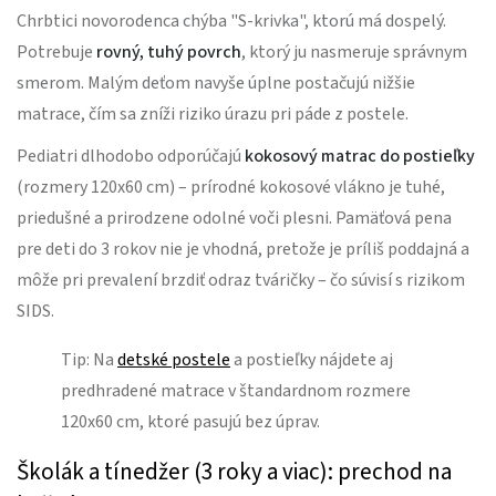
Chrbtici novorodenca chýba "S-krivka", ktorú má dospelý.
Potrebuje
rovný, tuhý povrch
, ktorý ju nasmeruje správnym
smerom. Malým deťom navyše úplne postačujú nižšie
matrace, čím sa zníži riziko úrazu pri páde z postele.
Pediatri dlhodobo odporúčajú
kokosový matrac do postieľky
(rozmery 120x60 cm) – prírodné kokosové vlákno je tuhé,
priedušné a prirodzene odolné voči plesni. Pamäťová pena
pre deti do 3 rokov nie je vhodná, pretože je príliš poddajná a
môže pri prevalení brzdiť odraz tváričky – čo súvisí s rizikom
SIDS.
Tip: Na
detské postele
a postieľky nájdete aj
predhradené matrace v štandardnom rozmere
120x60 cm, ktoré pasujú bez úprav.
Školák a tínedžer (3 roky a viac): prechod na