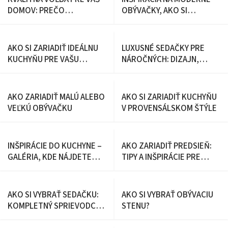
DOMOV: PREČO
OBÝVAČKY, AKO SI
INVESTOVAŤ DO KOŽENEJ
ZARIADIŤ ÚTULNÚ
SEDAČKY
OBÝVAČKU?
AKO SI ZARIADIŤ IDEÁLNU
LUXUSNÉ SEDAČKY PRE
KUCHYŇU PRE VAŠU
NÁROČNÝCH: DIZAJN,
DOMÁCNOSŤ
KOMFORT A JEDINEČNÝ
ŠTÝL
AKO ZARIADIŤ MALÚ ALEBO
AKO SI ZARIADIŤ KUCHYŇU
VEĽKÚ OBÝVAČKU
V PROVENSÁLSKOM ŠTÝLE
INŠPIRÁCIE DO KUCHYNE –
AKO ZARIADIŤ PREDSIEŇ:
GALÉRIA, KDE NÁJDETE
TIPY A INŠPIRÁCIE PRE
KUCHYŇU VAŠICH SNOV
KAŽDÝ ŠTÝL
AKO SI VYBRAŤ SEDAČKU:
AKO SI VYBRAŤ OBÝVACIU
KOMPLETNÝ SPRIEVODCA
STENU?
PRE VÁŠ DOKONALÝ