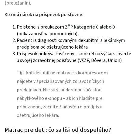
(preležanín).
Kto má nárok na príspevok poisťovne:
Poistenci s preukazom
ZŤP kategórie C alebo D
(odkázanosť na pomoc iných).
Pacienti s diagnostikovanými dekubitmi s
lekárskym
predpisom
od ošetrujúceho lekára.
Príspevok pokrýva časť ceny – konkrétnu výšku si overte
u svojej zdravotnej poisťovne (VšZP, Dôvera, Union).
Tip: Antidekubitné matrace s kompresorom
nájdete v špecializovaných zdravotníckych
predajniach. Nie sú štandardnou súčasťou
nábytkového e-shopu – ak ich hľadáte pre
príbuzného, začnite žiadosťou o predpis u
ošetrujúceho lekára.
Matrac pre deti: čo sa líši od dospelého?