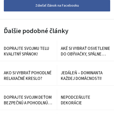
Zdieľať článok na Facebooku
Ďalšie podobné články
DOPRAJTE SVOJMU TELU
AKÉ SI VYBRAŤ OSVETLENIE
KVALITNÝ SPÁNOK!
DO OBÝVAČKY, SPÁLNE
ALEBO DETSKEJ IZBY
AKO SI VYBRAŤ POHODLNÉ
JEDÁLEŇ – DOMINANTA
RELAXAČNÉ KRESLO?
KAŽDEJ DOMÁCNOSTI!
DOPRAJTE SVOJIM DEŤOM
NEPODCEŇUJTE
BEZPEČNÚ A POHODLNÚ
DEKORÁCIE
IZBIČKU