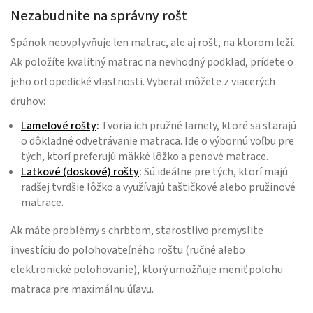
Nezabudnite na správny rošt
Spánok neovplyvňuje len matrac, ale aj rošt, na ktorom leží.
Ak položíte kvalitný matrac na nevhodný podklad, prídete o
jeho ortopedické vlastnosti. Vyberať môžete z viacerých
druhov:
Lamelové rošty
:
Tvoria ich pružné lamely, ktoré sa starajú
o dôkladné odvetrávanie matraca. Ide o výbornú voľbu pre
tých, ktorí preferujú mäkké lôžko a penové matrace.
Latkové (doskové) rošty
:
Sú ideálne pre tých, ktorí majú
radšej tvrdšie lôžko a využívajú taštičkové alebo pružinové
matrace.
Ak máte problémy s chrbtom, starostlivo premyslite
investíciu do polohovateľného roštu (ručné alebo
elektronické polohovanie), ktorý umožňuje meniť polohu
matraca pre maximálnu úľavu.