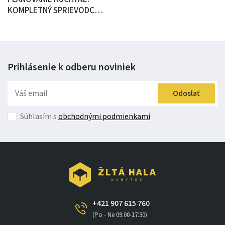
KOMPLETNÝ SPRIEVODCA,
AKO VYTVORIŤ FUNKČNÉ
SRDCE DOMOVA
Prihlásenie k odberu
noviniek
Odoslať
Súhlasím s
obchodnými podmienkami
+421 907 615 760
(Po - Ne 09:00-17:30)