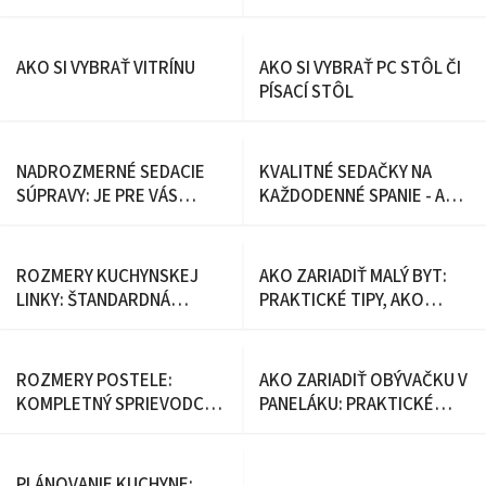
AKO SI VYBRAŤ VITRÍNU
AKO SI VYBRAŤ PC STÔL ČI
PÍSACÍ STÔL
NADROZMERNÉ SEDACIE
KVALITNÉ SEDAČKY NA
SÚPRAVY: JE PRE VÁS
KAŽDODENNÉ SPANIE - AKO
LEPŠIA XXL SEDAČKA DO U
SI VYBRAŤ NAJLEPŠIU?
ALEBO DO L
ROZMERY KUCHYNSKEJ
AKO ZARIADIŤ MALÝ BYT:
LINKY: ŠTANDARDNÁ
PRAKTICKÉ TIPY, AKO
VÝŠKA, HĹBKA A VEĽKOSTI
VYČARIŤ VEĽKORYSÝ
SKRINIEK
PRIESTOR AJ NA PÁR
METROCH
ROZMERY POSTELE:
AKO ZARIADIŤ OBÝVAČKU V
KOMPLETNÝ SPRIEVODCA
PANELÁKU: PRAKTICKÉ
VÝBEROM SPRÁVNEJ
TIPY PRE MODERNÝ A
VEĽKOSTI PRE VÁŠ
VZDUŠNÝ INTERIÉR
DOKONALÝ SPÁNOK
PLÁNOVANIE KUCHYNE: