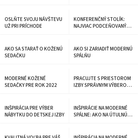
OSLŇTE SVOJU NÁVŠTEVU
KONFERENČNÝ STOLÍK:
UŽ PRI PRÍCHODE
NAJVIAC PODCEŇOVANÝ
ČLEN NAŠEJ OBÝVAČKY
AKO SA STARAŤ O KOŽENÚ
AKO SI ZARIADIŤ MODERNÚ
SEDAČKU
SPÁLŇU
MODERNÉ KOŽENÉ
PRACUJTE S PRIESTOROM
SEDAČKY PRE ROK 2022
IZBY SPRÁVNYM VÝBEROM
ŠATNÍKA
INŠPIRÁCIA PRE VÝBER
INŠPIRÁCIE NA MODERNÉ
NÁBYTKU DO DETSKEJ IZBY
SPÁLNE: AKO NA ÚTULNÚ
SPÁLŇU?
KVALITNÁ VOĽBA PRE VÁŠ
INŠPIRÁCIA NA MODERNÉ