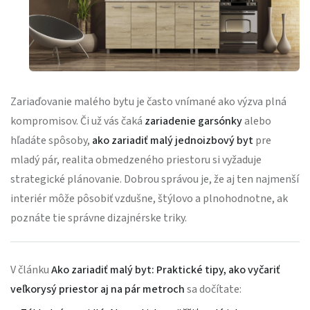
Zariaďovanie malého bytu je často vnímané ako výzva plná
kompromisov. Či už vás čaká
zariadenie garsónky
alebo
hľadáte spôsoby,
ako zariadiť malý jednoizbový byt
pre
mladý pár, realita obmedzeného priestoru si vyžaduje
strategické plánovanie. Dobrou správou je, že aj ten najmenší
interiér môže pôsobiť vzdušne, štýlovo a plnohodnotne, ak
poznáte tie správne dizajnérske triky.
V článku
Ako zariadiť malý byt: Praktické tipy, ako vyčariť
veľkorysý priestor aj na pár metroch
sa dočítate: