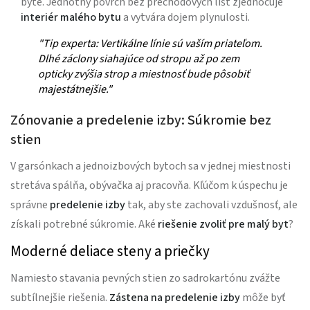
byte. Jednotný povrch bez prechodových líšt zjednocuje
interiér malého bytu
a vytvára dojem plynulosti.
"Tip experta: Vertikálne línie sú vaším priateľom.
Dlhé záclony siahajúce od stropu až po zem
opticky zvýšia strop a miestnosť bude pôsobiť
majestátnejšie."
Zónovanie a predelenie izby: Súkromie bez
stien
V garsónkach a jednoizbových bytoch sa v jednej miestnosti
stretáva spálňa, obývačka aj pracovňa. Kľúčom k úspechu je
správne
predelenie izby
tak, aby ste zachovali vzdušnosť, ale
získali potrebné súkromie. Aké
riešenie zvoliť pre malý byt
?
Moderné deliace steny a priečky
Namiesto stavania pevných stien zo sadrokartónu zvážte
subtílnejšie riešenia.
Zástena na predelenie izby
môže byť