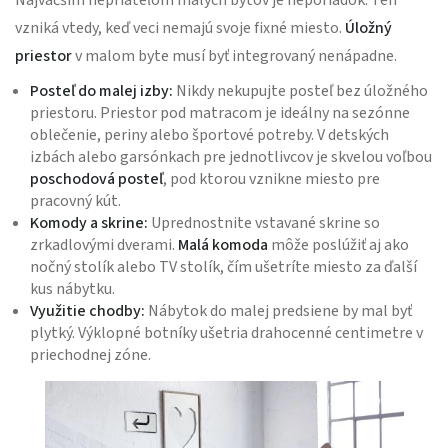
Najväčším nepriateľom malých bytov je neporiadok. Ten
vzniká vtedy, keď veci nemajú svoje fixné miesto.
Úložný
priestor
v malom byte musí byť integrovaný nenápadne.
Posteľ do malej izby:
Nikdy nekupujte posteľ bez úložného
priestoru. Priestor pod matracom je ideálny na sezónne
oblečenie, periny alebo športové potreby. V detských
izbách alebo garsónkach pre jednotlivcov je skvelou voľbou
poschodová posteľ
, pod ktorou vznikne miesto pre
pracovný kút.
Komody a skrine:
Uprednostnite vstavané skrine so
zrkadlovými dverami.
Malá komoda
môže poslúžiť aj ako
nočný stolík alebo TV stolík, čím ušetríte miesto za ďalší
kus nábytku.
Využitie chodby:
Nábytok do malej predsiene by mal byť
plytký. Výklopné botníky ušetria drahocenné centimetre v
priechodnej zóne.