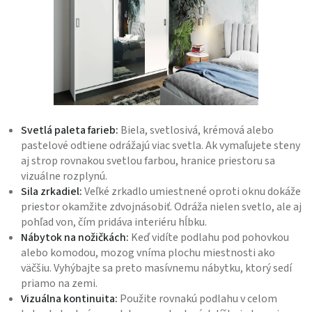
Svetlá paleta farieb:
Biela, svetlosivá, krémová alebo
pastelové odtiene odrážajú viac svetla. Ak vymaľujete steny
aj strop rovnakou svetlou farbou, hranice priestoru sa
vizuálne rozplynú.
Sila zrkadiel:
Veľké zrkadlo umiestnené oproti oknu dokáže
priestor okamžite zdvojnásobiť. Odráža nielen svetlo, ale aj
pohľad von, čím pridáva interiéru hĺbku.
Nábytok na nožičkách:
Keď vidíte podlahu pod pohovkou
alebo komodou, mozog vníma plochu miestnosti ako
väčšiu. Vyhýbajte sa preto masívnemu nábytku, ktorý sedí
priamo na zemi.
Vizuálna kontinuita:
Použite rovnakú podlahu v celom