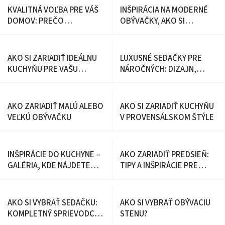
KVALITNÁ VOĽBA PRE VÁŠ
INŠPIRÁCIA NA MODERNÉ
DOMOV: PREČO
OBÝVAČKY, AKO SI
INVESTOVAŤ DO KOŽENEJ
ZARIADIŤ ÚTULNÚ
SEDAČKY
OBÝVAČKU?
AKO SI ZARIADIŤ IDEÁLNU
LUXUSNÉ SEDAČKY PRE
KUCHYŇU PRE VAŠU
NÁROČNÝCH: DIZAJN,
DOMÁCNOSŤ
KOMFORT A JEDINEČNÝ
ŠTÝL
AKO ZARIADIŤ MALÚ ALEBO
AKO SI ZARIADIŤ KUCHYŇU
VEĽKÚ OBÝVAČKU
V PROVENSÁLSKOM ŠTÝLE
INŠPIRÁCIE DO KUCHYNE –
AKO ZARIADIŤ PREDSIEŇ:
GALÉRIA, KDE NÁJDETE
TIPY A INŠPIRÁCIE PRE
KUCHYŇU VAŠICH SNOV
KAŽDÝ ŠTÝL
AKO SI VYBRAŤ SEDAČKU:
AKO SI VYBRAŤ OBÝVACIU
KOMPLETNÝ SPRIEVODCA
STENU?