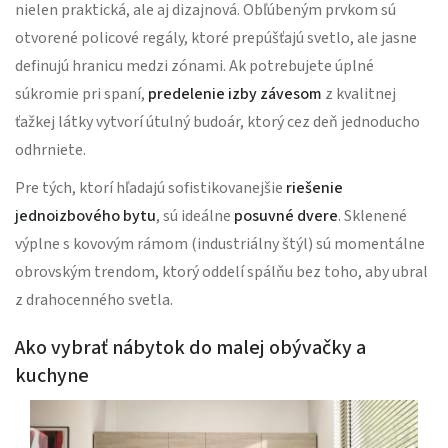
nielen praktická, ale aj dizajnová. Obľúbeným prvkom sú
otvorené policové regály, ktoré prepúšťajú svetlo, ale jasne
definujú hranicu medzi zónami. Ak potrebujete úplné
súkromie pri spaní,
predelenie izby závesom
z kvalitnej
ťažkej látky vytvorí útulný budoár, ktorý cez deň jednoducho
odhrniete.
Pre tých, ktorí hľadajú sofistikovanejšie
riešenie
jednoizbového bytu
, sú ideálne
posuvné dvere
. Sklenené
výplne s kovovým rámom (industriálny štýl) sú momentálne
obrovským trendom, ktorý oddelí spálňu bez toho, aby ubral
z drahocenného svetla.
Ako vybrať nábytok do malej obývačky a
kuchyne