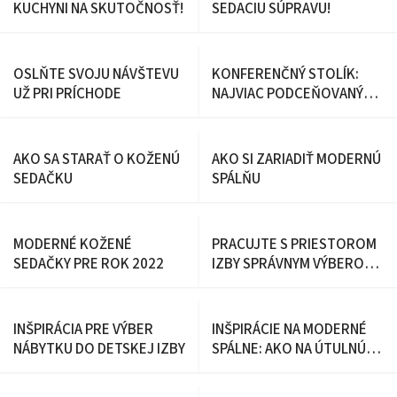
KUCHYNI NA SKUTOČNOSŤ!
SEDACIU SÚPRAVU!
OSLŇTE SVOJU NÁVŠTEVU
KONFERENČNÝ STOLÍK:
UŽ PRI PRÍCHODE
NAJVIAC PODCEŇOVANÝ
ČLEN NAŠEJ OBÝVAČKY
AKO SA STARAŤ O KOŽENÚ
AKO SI ZARIADIŤ MODERNÚ
SEDAČKU
SPÁLŇU
MODERNÉ KOŽENÉ
PRACUJTE S PRIESTOROM
SEDAČKY PRE ROK 2022
IZBY SPRÁVNYM VÝBEROM
ŠATNÍKA
INŠPIRÁCIA PRE VÝBER
INŠPIRÁCIE NA MODERNÉ
NÁBYTKU DO DETSKEJ IZBY
SPÁLNE: AKO NA ÚTULNÚ
SPÁLŇU?