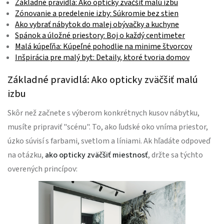
Základné pravidlá: Ako opticky zväčšiť malú izbu
Zónovanie a predelenie izby: Súkromie bez stien
Ako vybrať nábytok do malej obývačky a kuchyne
Spánok a úložné priestory: Boj o každý centimeter
Malá kúpeľňa: Kúpeľné pohodlie na minime štvorcov
Inšpirácia pre malý byt: Detaily, ktoré tvoria domov
Základné pravidlá: Ako opticky zväčšiť malú
izbu
Skôr než začnete s výberom konkrétnych kusov nábytku,
musíte pripraviť "scénu". To, ako ľudské oko vníma priestor,
úzko súvisí s farbami, svetlom a líniami. Ak hľadáte odpoveď
na otázku,
ako opticky zväčšiť miestnosť
, držte sa týchto
overených princípov: