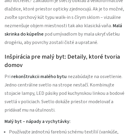
ako votrelec? Základom je svetlý obklad a veľkoformátové
dlaždice, ktoré priestor opticky zjednocujú. Ak je to možné,
zvoľte sprchový kút typu walk-in s čírym sklom – vizuálne
nezmenšuje objem miestnosti tak ako klasická vaňa.
Malá
skrinka do kúpeľne
pod umývadlom by mala ukryť všetku
drogériu, aby povrchy zostali čisté a upratané.
Inšpirácia pre malý byt: Detaily, ktoré tvoria
domov
Pri
rekonštrukcii malého bytu
nezabúdajte na osvetlenie.
Jedno centrálne svetlo na strope nestačí. Kombinujte
stojacie lampy, LED pásiky pod kuchynskou linkou a bodové
svetlá v policiach. Svetlo dokáže priestor modelovať a
pridávať mu na útulnosti.
Malý byt – nápady a vychytávky:
Používajte jednotnú farebnú schému textílií (vankúše,