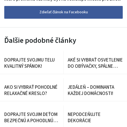
Zdieľať článok na Facebooku
Ďalšie podobné články
DOPRAJTE SVOJMU TELU
AKÉ SI VYBRAŤ OSVETLENIE
KVALITNÝ SPÁNOK!
DO OBÝVAČKY, SPÁLNE
ALEBO DETSKEJ IZBY
AKO SI VYBRAŤ POHODLNÉ
JEDÁLEŇ – DOMINANTA
RELAXAČNÉ KRESLO?
KAŽDEJ DOMÁCNOSTI!
DOPRAJTE SVOJIM DEŤOM
NEPODCEŇUJTE
BEZPEČNÚ A POHODLNÚ
DEKORÁCIE