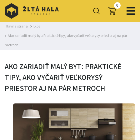
0
Hlavná strana
Blog
Ako zariadiť malý byt: Praktické tipy, ako vyčariť veľkorysý priestor aj na pár
metroch
AKO ZARIADIŤ MALÝ BYT: PRAKTICKÉ
TIPY, AKO VYČARIŤ VEĽKORYSÝ
PRIESTOR AJ NA PÁR METROCH