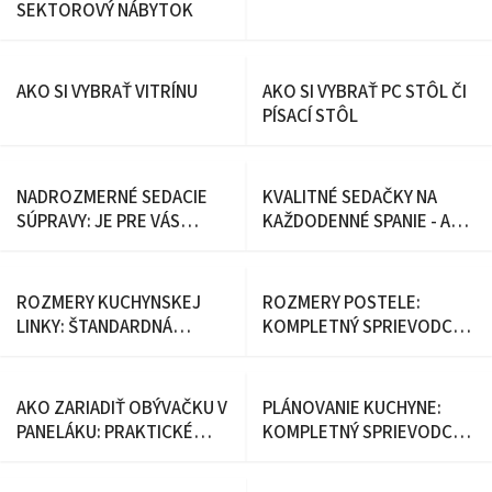
SEKTOROVÝ NÁBYTOK
AKO SI VYBRAŤ VITRÍNU
AKO SI VYBRAŤ PC STÔL ČI
PÍSACÍ STÔL
NADROZMERNÉ SEDACIE
KVALITNÉ SEDAČKY NA
SÚPRAVY: JE PRE VÁS
KAŽDODENNÉ SPANIE - AKO
LEPŠIA XXL SEDAČKA DO U
SI VYBRAŤ NAJLEPŠIU?
ALEBO DO L
ROZMERY KUCHYNSKEJ
ROZMERY POSTELE:
LINKY: ŠTANDARDNÁ
KOMPLETNÝ SPRIEVODCA
VÝŠKA, HĹBKA A VEĽKOSTI
VÝBEROM SPRÁVNEJ
SKRINIEK
VEĽKOSTI PRE VÁŠ
DOKONALÝ SPÁNOK
AKO ZARIADIŤ OBÝVAČKU V
PLÁNOVANIE KUCHYNE:
PANELÁKU: PRAKTICKÉ
KOMPLETNÝ SPRIEVODCA,
TIPY PRE MODERNÝ A
AKO VYTVORIŤ FUNKČNÉ
VZDUŠNÝ INTERIÉR
SRDCE DOMOVA