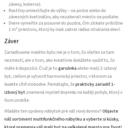
závesy, koberce).
Rastliny umiestňujte do výšky – na police alebo do
závesných kvetináčov, aby nezaberali miesto na podlahe.
Dvere vymeňte za posuvné do puzdra, čím získate približne
1 m² priestoru, ktorý by inak zabral rádius otvárania dverí.
Záver
Zariaďovanie malého bytu nie je o tom, čo všetko sa tam
nezmestí, ale o tom, ako kreatívne dokážete využiť to, čo
máte k dispozícii. Či už je to
garsónka
alebo malý 2-izbový
byt, cieľom je vytvoriť harmonický priestor, v ktorom sa
budete cítiť slobodne. Pamätajte, že
prakticky zariadiť 1-
izbový byt
znamená myslieť dopredu na každý pohyb, ktorý v
ňom urobíte.
Hľadáte ten správny nábytok pre váš nový domov?
Objavte
náš sortiment multifunkčného nábytku a vyberte si kúsky,
ktoré premenia váš malý byt na veľkolepé miesto pre život!