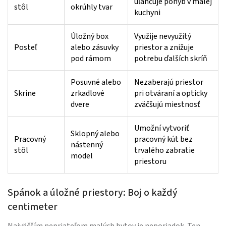
uľahčuje pohyb v malej
stôl
okrúhly tvar
kuchyni
Úložný box
Využije nevyužitý
Posteľ
alebo zásuvky
priestor a znižuje
pod rámom
potrebu ďalších skríň
Posuvné alebo
Nezaberajú priestor
Skrine
zrkadlové
pri otváraní a opticky
dvere
zväčšujú miestnosť
Umožní vytvoriť
Sklopný alebo
Pracovný
pracovný kút bez
nástenný
stôl
trvalého zabratie
model
priestoru
Spánok a úložné priestory: Boj o každý
centimeter