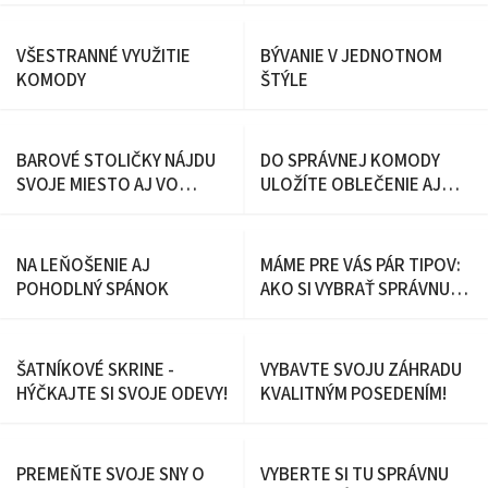
IZBIČKU
VŠESTRANNÉ VYUŽITIE
BÝVANIE V JEDNOTNOM
KOMODY
ŠTÝLE
BAROVÉ STOLIČKY NÁJDU
DO SPRÁVNEJ KOMODY
SVOJE MIESTO AJ VO
ULOŽÍTE OBLEČENIE AJ
VAŠEJ DOMÁCNOSTI
DROBNÉ POKLADY
NA LEŇOŠENIE AJ
MÁME PRE VÁS PÁR TIPOV:
POHODLNÝ SPÁNOK
AKO SI VYBRAŤ SPRÁVNU
SEDACIU SÚPRAVU
ŠATNÍKOVÉ SKRINE -
VYBAVTE SVOJU ZÁHRADU
HÝČKAJTE SI SVOJE ODEVY!
KVALITNÝM POSEDENÍM!
PREMEŇTE SVOJE SNY O
VYBERTE SI TU SPRÁVNU