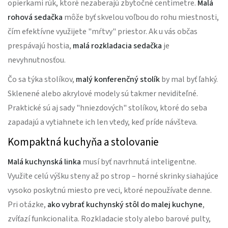
opierkami rúk, ktoré nezaberajú zbytočné centimetre.
Malá
rohová sedačka
môže byť skvelou voľbou do rohu miestnosti,
čím efektívne využijete "mŕtvy" priestor. Ak u vás občas
prespávajú hostia,
malá rozkladacia sedačka
je
nevyhnutnosťou.
Čo sa týka stolíkov,
malý konferenčný stolík
by mal byť ľahký.
Sklenené alebo akrylové modely sú takmer neviditeľné.
Praktické sú aj sady "hniezdových" stolíkov, ktoré do seba
zapadajú a vytiahnete ich len vtedy, keď príde návšteva.
Kompaktná kuchyňa a stolovanie
Malá kuchynská linka
musí byť navrhnutá inteligentne.
Využite celú výšku steny až po strop – horné skrinky siahajúce
vysoko poskytnú miesto pre veci, ktoré nepoužívate denne.
Pri otázke,
ako vybrať kuchynský stôl do malej kuchyne
,
zvíťazí funkcionalita. Rozkladacie stoly alebo barové pulty,